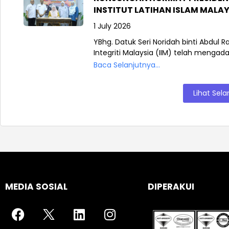
INSTITUT LATIHAN ISLAM MALAYS
1 July 2026
YBhg. Datuk Seri Noridah binti Abdul R
Integriti Malaysia (IIM) telah mengad
Baca Selanjutnya...
Lihat Sela
MEDIA SOSIAL
DIPERAKUI