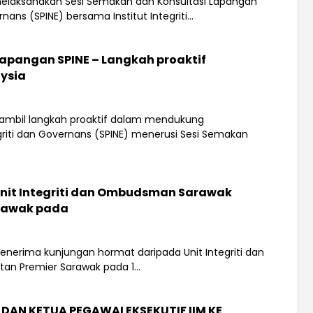
melaksanakan Sesi Semakan dan Konsultasi Lapangan
ans (SPINE) bersama Institut Integriti...
Lapangan SPINE – Langkah proaktif
ysia
ambil langkah proaktif dalam mendukung
riti dan Governans (SPINE) menerusi Sesi Semakan
nit Integriti dan Ombudsman Sarawak
arawak pada
h menerima kunjungan hormat daripada Unit Integriti dan
n Premier Sarawak pada 1...
AN KETUA PEGAWAI EKSEKUTIF IIM KE