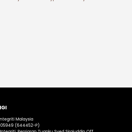
NGI
Integriti Malaysia
005949 (644452-P)
ntegriti, Persiaran Tuanku Syed Sirajuddin Off