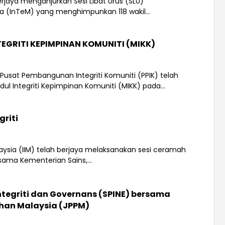
 berjaya menganjurkan Sesi Libat Urus (SLU)
a (InTeM) yang menghimpunkan 118 wakil...
EGRITI KEPIMPINAN KOMUNITI (MIKK)
lui Pusat Pembangunan Integriti Komuniti (PPIK) telah
 Integriti Kepimpinan Komuniti (MIKK) pada...
griti
Malaysia (IIM) telah berjaya melaksanakan sesi ceramah
rsama Kementerian Sains,...
ntegriti dan Governans (SPINE) bersama
han Malaysia (JPPM)