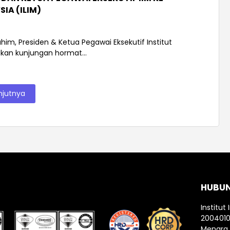
IA (ILIM)
ahim, Presiden & Ketua Pegawai Eksekutif Institut
akan kunjungan hormat...
njutnya
HUBU
Institut 
200401
Menara I