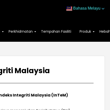
Bahasa Melayu
M
Perkhidmatan
Tempahan Fasiliti
Produk
Heba
egriti Malaysia
ndeks Integriti Malaysia (InTeM)