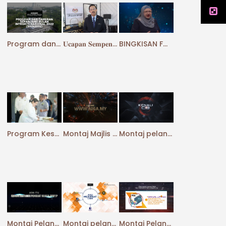
Program dan Pameran Sepanjang Bulan Integriti Nasional 2022 (SHIN2022)
𝐔𝐜𝐚𝐩𝐚𝐧 𝐒𝐞𝐦𝐩𝐞𝐧𝐚 𝐒𝐚𝐦𝐛𝐮𝐭𝐚𝐧 𝐁𝐮𝐥𝐚𝐧 𝐈𝐧𝐭𝐞𝐠𝐫𝐢𝐭𝐢 𝐍𝐚𝐬𝐢𝐨𝐧𝐚𝐥 𝟐𝟎𝟐𝟐
BINGKISAN FORUM PERDANA EHWAL ISLAM : “INTEGRITI JAMBATAN KEBERKATAN”
Program Kesedaran Pembangunan Integriti Bersama Komuniti (CIB) – Matu & Daro
Montaj Majlis Pelancaran Anugerah Integriti, Governans dan Antirasuah (AIGA 2022)
Montaj pelancaran Pembangunan Integriti Bersama Komuniti
Montaj Pelancaran Modul Integriti Penguat Kuasa (MIP)
Montaj pelancaran Modul Kursus Komprehensif Sistem Integriti Korporat Malaysia (CISM)
Montaj Pelancaran Manual Latihan Seksyen 17A Akta SPRM 2009 dan Tatacara Mencukupi