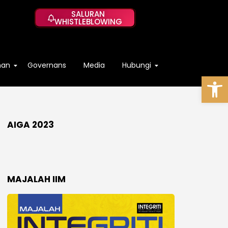
SALURAN
WHISTLEBLOWING
han
Governans
Media
Hubungi
Op
AIGA 2023
MAJALAH IIM