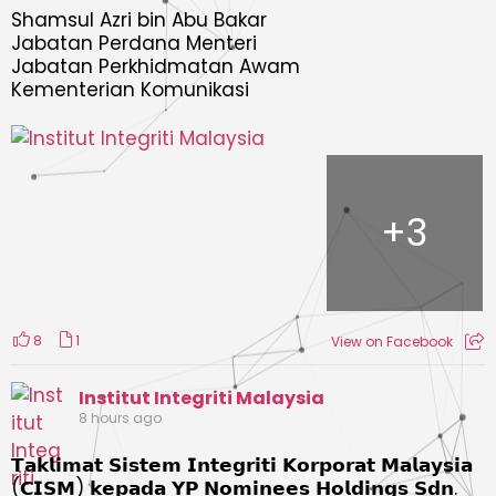
Shamsul Azri bin Abu Bakar
Jabatan Perdana Menteri
Jabatan Perkhidmatan Awam
Kementerian Komunikasi
+
3
8
1
View on Facebook
Institut Integriti Malaysia
8 hours ago
𝗧𝗮𝗸𝗹𝗶𝗺𝗮𝘁 𝗦𝗶𝘀𝘁𝗲𝗺 𝗜𝗻𝘁𝗲𝗴𝗿𝗶𝘁𝗶 𝗞𝗼𝗿𝗽𝗼𝗿𝗮𝘁 𝗠𝗮𝗹𝗮𝘆𝘀𝗶𝗮
(𝗖𝗜𝗦𝗠) 𝗸𝗲𝗽𝗮𝗱𝗮 𝗬𝗣 𝗡𝗼𝗺𝗶𝗻𝗲𝗲𝘀 𝗛𝗼𝗹𝗱𝗶𝗻𝗴𝘀 𝗦𝗱𝗻.