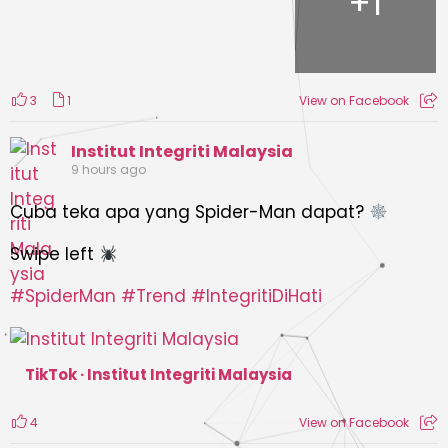
+
1
3
1
View on Facebook
Institut Integriti Malaysia
9 hours ago
Cuba teka apa yang Spider-Man dapat?
Swipe left
#SpiderMan
#Trend
#IntegritiDiHati
TikTok · Institut Integriti Malaysia
4
View on Facebook