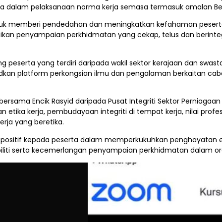
kerja dalam pelaksanaan norma kerja semasa termasuk amalan Be
ntuk memberi pendedahan dan meningkatkan kefahaman peserta be
ikan penyampaian perkhidmatan yang cekap, telus dan berintegr
ang peserta yang terdiri daripada wakil sektor kerajaan dan sw
judkan platform perkongsian ilmu dan pengalaman berkaitan caba
l bersama Encik Rasyid daripada Pusat Integriti Sektor Perniaga
 etika kerja, pembudayaan integriti di tempat kerja, nilai prof
rja yang beretika.
positif kepada peserta dalam memperkukuhkan penghayatan etik
iliti serta kecemerlangan penyampaian perkhidmatan dalam or