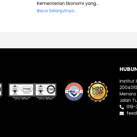
Kementerian Ekonomi yang...
Baca Selanjutnya...
HUBU
Institut 
200401
Menara I
Jalan T
019-
feed