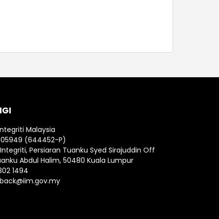
NGI
Integriti Malaysia
005949 (644452-P)
ntegriti, Persiaran Tuanku Syed Sirajuddin Off
uanku Abdul Halim, 50480 Kuala Lumpur
302 1494
back@iim.gov.my