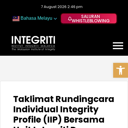
7 August 2026 2:46 pm
SALURAN
Bahasa Melayu
WHISTLEBLOWING
Op
Taklimat Rundingcara
Individual Integrity
Profile (IIP) Bersama