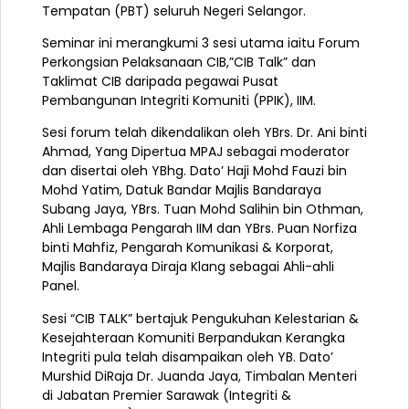
Tempatan (PBT) seluruh Negeri Selangor.
Seminar ini merangkumi 3 sesi utama iaitu Forum
Perkongsian Pelaksanaan CIB,”CIB Talk” dan
Taklimat CIB daripada pegawai Pusat
Pembangunan Integriti Komuniti (PPIK), IIM.
Sesi forum telah dikendalikan oleh YBrs. Dr. Ani binti
Ahmad, Yang Dipertua MPAJ sebagai moderator
dan disertai oleh YBhg. Dato’ Haji Mohd Fauzi bin
Mohd Yatim, Datuk Bandar Majlis Bandaraya
Subang Jaya, YBrs. Tuan Mohd Salihin bin Othman,
Ahli Lembaga Pengarah IIM dan YBrs. Puan Norfiza
binti Mahfiz, Pengarah Komunikasi & Korporat,
Majlis Bandaraya Diraja Klang sebagai Ahli-ahli
Panel.
Sesi “CIB TALK” bertajuk Pengukuhan Kelestarian &
Kesejahteraan Komuniti Berpandukan Kerangka
Integriti pula telah disampaikan oleh YB. Dato’
Murshid DiRaja Dr. Juanda Jaya, Timbalan Menteri
di Jabatan Premier Sarawak (Integriti &