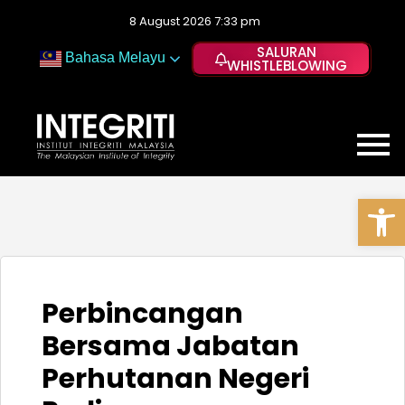
8 August 2026 7:33 pm
SALURAN
Bahasa Melayu
WHISTLEBLOWING
Op
Perbincangan
Bersama Jabatan
Perhutanan Negeri