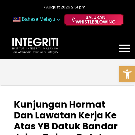
7 August 2026 2:51 pm
SALURAN
Bahasa Melayu
WHISTLEBLOWING
Op
Kunjungan Hormat
Dan Lawatan Kerja Ke
Atas YB Datuk Bandar