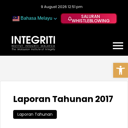
9 August 2026 12:51 pm
SALURAN
Bahasa Melayu
WHISTLEBLOWING
Op
Laporan Tahunan 2017
Laporan Tahunan