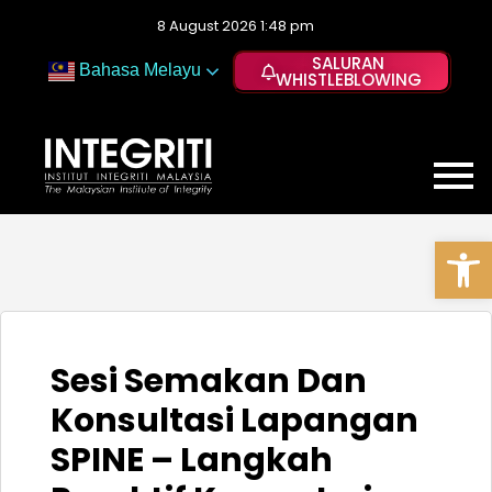
8 August 2026 1:48 pm
SALURAN
Bahasa Melayu
WHISTLEBLOWING
Op
Sesi Semakan Dan
Konsultasi Lapangan
SPINE – Langkah