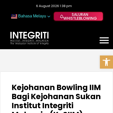
6 August 2026 1:38 pm
SALURAN
Bahasa Melayu
WHISTLEBLOWING
Op
Kejohanan Bowling IIM
Bagi Kejohanan Sukan
Institut Integriti