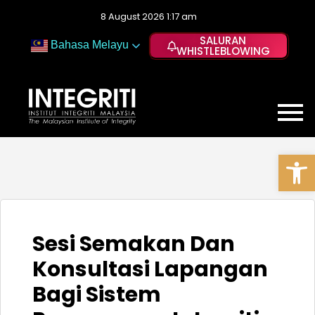
8 August 2026 1:17 am
SALURAN
Bahasa Melayu
WHISTLEBLOWING
Op
Sesi Semakan Dan
Konsultasi Lapangan
Bagi Sistem