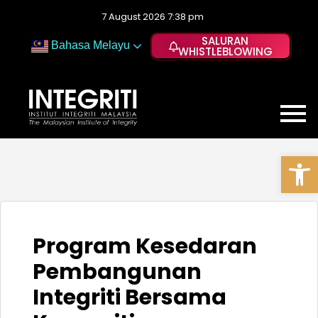
7 August 2026 7:38 pm
SALURAN
Bahasa Melayu
WHISTLEBLOWING
Op
Program Kesedaran
Pembangunan
Integriti Bersama