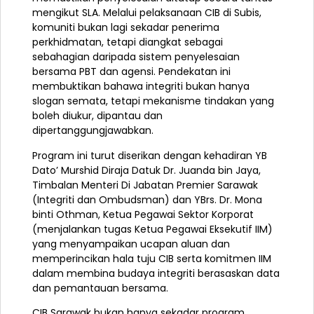
mengikut SLA. Melalui pelaksanaan CIB di Subis,
komuniti bukan lagi sekadar penerima
perkhidmatan, tetapi diangkat sebagai
sebahagian daripada sistem penyelesaian
bersama PBT dan agensi. Pendekatan ini
membuktikan bahawa integriti bukan hanya
slogan semata, tetapi mekanisme tindakan yang
boleh diukur, dipantau dan
dipertanggungjawabkan.
Program ini turut diserikan dengan kehadiran YB
Dato’ Murshid Diraja Datuk Dr. Juanda bin Jaya,
Timbalan Menteri Di Jabatan Premier Sarawak
(Integriti dan Ombudsman) dan YBrs. Dr. Mona
binti Othman, Ketua Pegawai Sektor Korporat
(menjalankan tugas Ketua Pegawai Eksekutif IIM)
yang menyampaikan ucapan aluan dan
memperincikan hala tuju CIB serta komitmen IIM
dalam membina budaya integriti berasaskan data
dan pemantauan bersama.
CIB Sarawak bukan hanya sekadar program