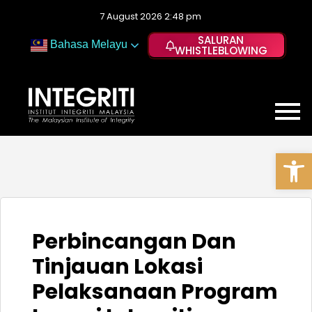
7 August 2026 2:48 pm
SALURAN
Bahasa Melayu
WHISTLEBLOWING
Op
Perbincangan Dan
Tinjauan Lokasi
Pelaksanaan Program