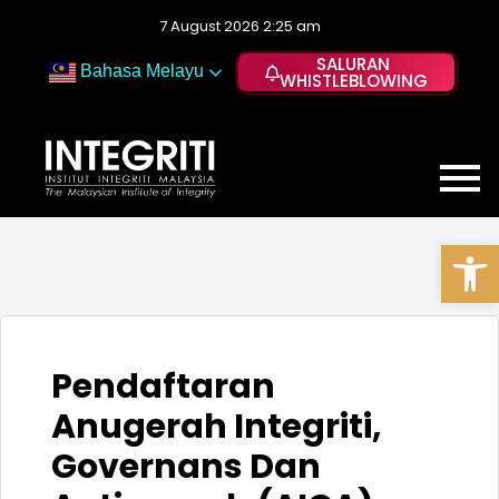
7 August 2026 2:25 am
SALURAN
Bahasa Melayu
WHISTLEBLOWING
Op
Pendaftaran
Anugerah Integriti,
Governans Dan