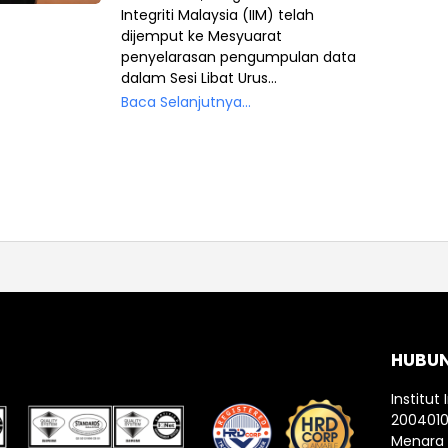
Integriti Malaysia (IIM) telah
dijemput ke Mesyuarat
penyelarasan pengumpulan data
dalam Sesi Libat Urus...
Baca Selanjutnya...
HUBU
Institut 
200401
Menara I