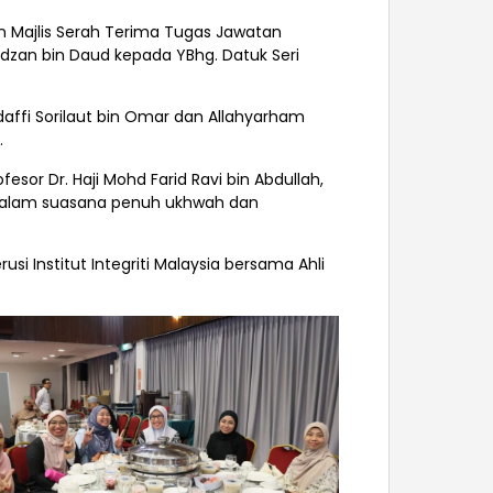
n Majlis Serah Terima Tugas Jawatan
zan bin Daud kepada YBhg. Datuk Seri
ffi Sorilaut bin Omar dan Allahyarham
.
or Dr. Haji Mohd Farid Ravi bin Abdullah,
an dalam suasana penuh ukhwah dan
si Institut Integriti Malaysia bersama Ahli