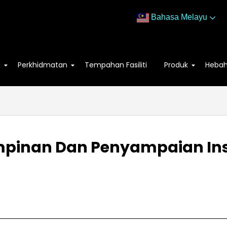
Bahasa Melayu
M
Perkhidmatan
Tempahan Fasiliti
Produk
Heba
impinan Dan Penyampaian In