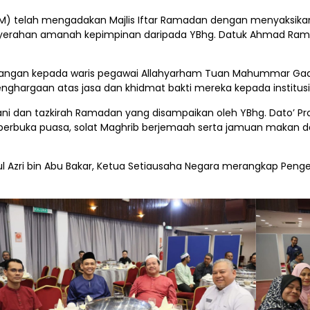
 (IIM) telah mengadakan Majlis Iftar Ramadan dengan menyaksika
enyerahan amanah kepimpinan daripada YBhg. Datuk Ahmad Ramd
ewangan kepada waris pegawai Allahyarham Tuan Mahummar Gada
enghargaan atas jasa dan khidmat bakti mereka kepada institusi
i dan tazkirah Ramadan yang disampaikan oleh YBhg. Dato’ Profes
ajlis berbuka puasa, solat Maghrib berjemaah serta jamuan mak
ul Azri bin Abu Bakar, Ketua Setiausaha Negara merangkap Pengeru