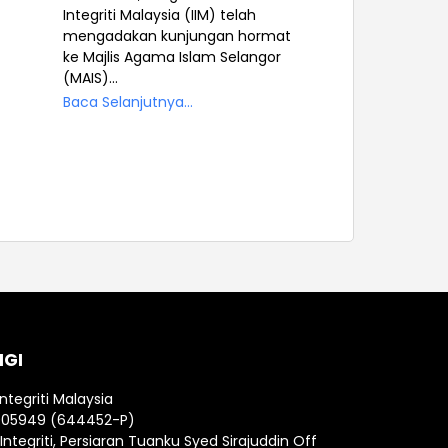
Integriti Malaysia (IIM) telah
mengadakan kunjungan hormat
ke Majlis Agama Islam Selangor
(MAIS)...
Baca Selanjutnya...
NGI
Integriti Malaysia
005949 (644452-P)
ntegriti, Persiaran Tuanku Syed Sirajuddin Off