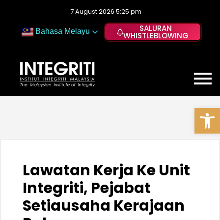
7 August 2026 5:25 pm
SALURAN
Bahasa Melayu
WHISTLEBLOWING
Op
Lawatan Kerja Ke Unit
Integriti, Pejabat
Setiausaha Kerajaan