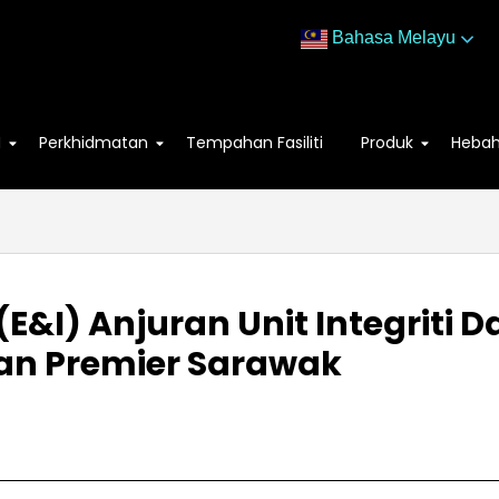
Bahasa Melayu
M
Perkhidmatan
Tempahan Fasiliti
Produk
Heba
y (E&I) Anjuran Unit Integri
an Premier Sarawak