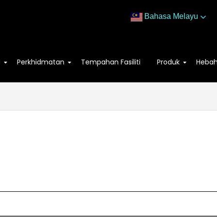
Bahasa Melayu
M
Perkhidmatan
Tempahan Fasiliti
Produk
Heba