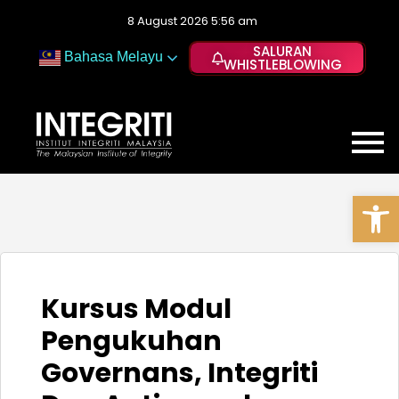
8 August 2026 5:56 am
SALURAN
Bahasa Melayu
WHISTLEBLOWING
Op
Kursus Modul
Pengukuhan
Governans, Integriti