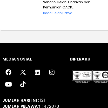
Senario, Pelan Tindakan dan
Pemurnian OACP...
Baca Selanjutnya...
MEDIA SOSIAL
DIPERAKUI
JUMLAH HARI INI
: 121
JUMLAH PELAWAT
: 472878