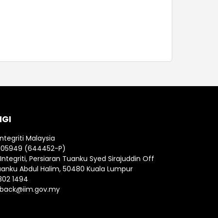
NGI
Integriti Malaysia
005949 (644452-P)
ntegriti, Persiaran Tuanku Syed Sirajuddin Off
uanku Abdul Halim, 50480 Kuala Lumpur
302 1494
back@iim.gov.my