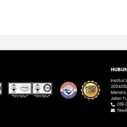
HUBU
Institut 
200401
Menara I
Jalan T
019-
feed