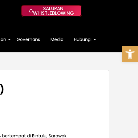
SALURAN
WHISTLEBLOWING
han
Governans
Media
Hubungi
Op
)
4 bertempat di Bintulu, Sarawak.