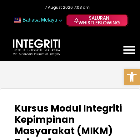
7 August 2026 7:03 am
SALURAN
Bahasa Melayu
WHISTLEBLOWING
Op
Kursus Modul Integriti
Kepimpinan
Masyarakat (MIKM)