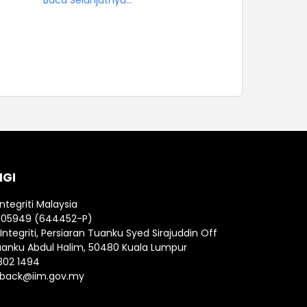
Baca Selanjutnya...
NGI
Integriti Malaysia
005949 (644452-P)
ntegriti, Persiaran Tuanku Syed Sirajuddin Off
uanku Abdul Halim, 50480 Kuala Lumpur
302 1494
back@iim.gov.my