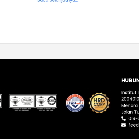
Baca Selanjutnya...
HUBU
Institut 
200401
Menara I
Jalan T
019-
feed