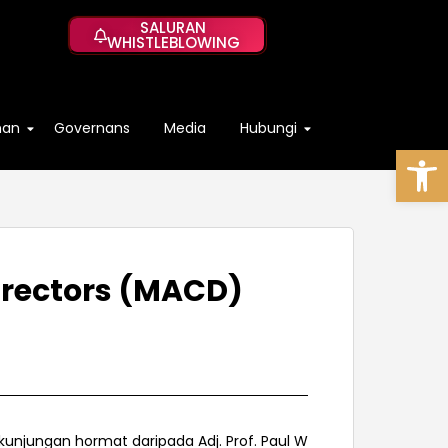
SALURAN
WHISTLEBLOWING
han
Governans
Media
Hubungi
Op
irectors (MACD)
a kunjungan hormat daripada Adj. Prof. Paul W