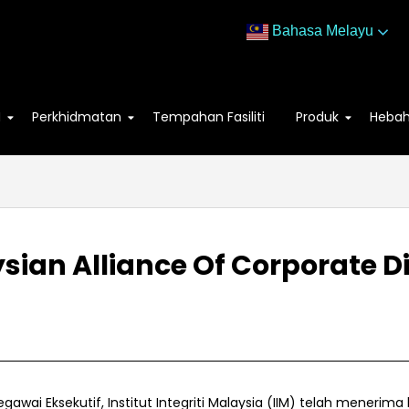
Bahasa Melayu
M
Perkhidmatan
Tempahan Fasiliti
Produk
Heba
ian Alliance Of Corporate D
gawai Eksekutif, Institut Integriti Malaysia (IIM) telah menerim