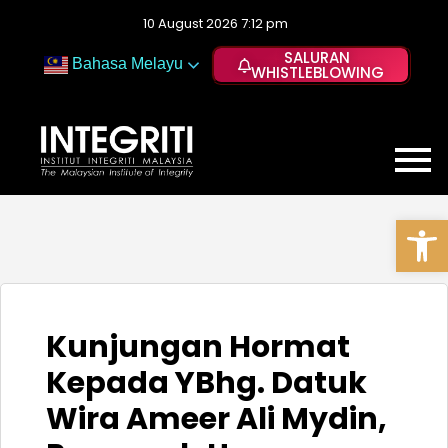
10 August 2026 7:12 pm
SALURAN
Bahasa Melayu
WHISTLEBLOWING
Op
Kunjungan Hormat
Kepada YBhg. Datuk
Wira Ameer Ali Mydin,