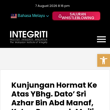
7 August 2026 8:16 pm
SALURAN
Bahasa Melayu
WHISTLEBLOWING
Op
Kunjungan Hormat Ke
Atas YBhg. Dato’ Sri
Azhar Bin Abd Manaf,