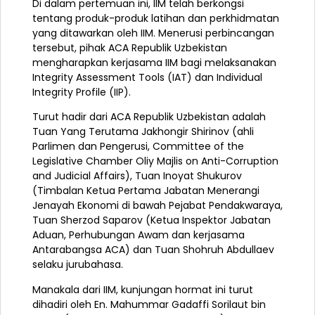
Di dalam pertemuan ini, IIM telah berkongsi
tentang produk-produk latihan dan perkhidmatan
yang ditawarkan oleh IIM. Menerusi perbincangan
tersebut, pihak ACA Republik Uzbekistan
mengharapkan kerjasama IIM bagi melaksanakan
Integrity Assessment Tools (IAT) dan Individual
Integrity Profile (IIP).
Turut hadir dari ACA Republik Uzbekistan adalah
Tuan Yang Terutama Jakhongir Shirinov (ahli
Parlimen dan Pengerusi, Committee of the
Legislative Chamber Oliy Majlis on Anti-Corruption
and Judicial Affairs), Tuan Inoyat Shukurov
(Timbalan Ketua Pertama Jabatan Menerangi
Jenayah Ekonomi di bawah Pejabat Pendakwaraya,
Tuan Sherzod Saparov (Ketua Inspektor Jabatan
Aduan, Perhubungan Awam dan kerjasama
Antarabangsa ACA) dan Tuan Shohruh Abdullaev
selaku jurubahasa.
Manakala dari IIM, kunjungan hormat ini turut
dihadiri oleh En. Mahummar Gadaffi Sorilaut bin