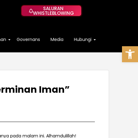
SALURAN
WHISTLEBLOWING
han
Governans
Media
Hubungi
Op
Cerminan Iman”
nya pada malam ini. Alhamdulillah!