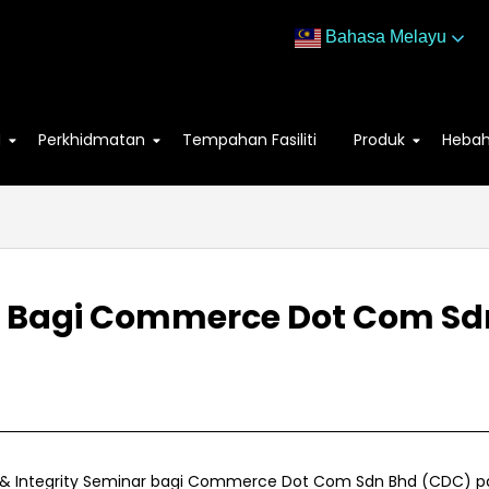
Bahasa Melayu
M
Perkhidmatan
Tempahan Fasiliti
Produk
Heba
ar Bagi Commerce Dot Com S
hics & Integrity Seminar bagi Commerce Dot Com Sdn Bhd (CDC) p