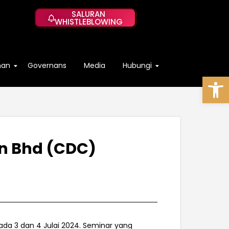
SALURAN
WHISTLEBLOWING
han
Governans
Media
Hubungi
Op
dn Bhd (CDC)
ada 3 dan 4 Julai 2024. Seminar yang