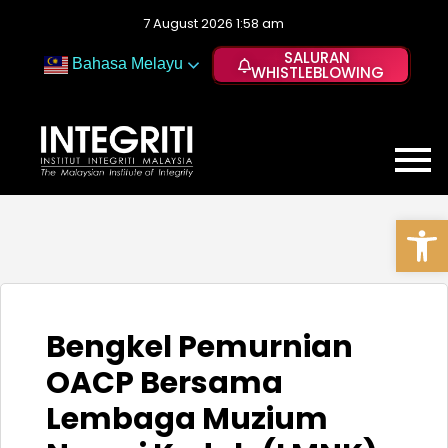
7 August 2026 1:58 am
SALURAN
Bahasa Melayu
WHISTLEBLOWING
Op
Bengkel Pemurnian
OACP Bersama
Lembaga Muzium